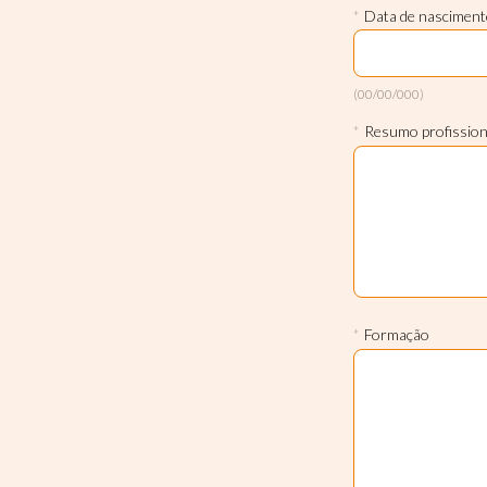
*
Data de nasciment
(00/00/000)
*
Resumo profission
*
Formação