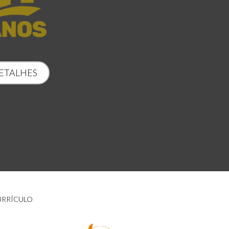
ETALHES
URRÍCULO