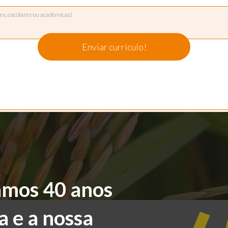
s, escolares ou acadêmicas)
Enviar currículo!
mos 40 anos 
a e a nossa 