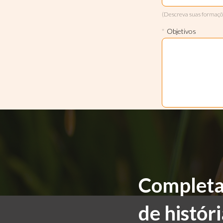
(Descreva suas formaçõe
*
Objetivos
Completa
de históri